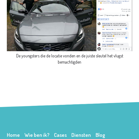
De youngsters die de locatie vonden en de juiste sleutel het vlugst
bemachtigden
Home
Wie ben ik?
Cases
Diensten
Blog